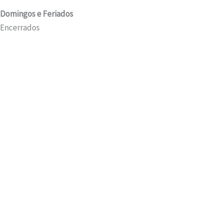
Domingos e Feriados
Encerrados
Hall Entrada
Consolas
Sapateiras
Cabides
Floreiras
Consolas
Sapateiras
Cabides
Floreiras
Sala de Estar
Sofás