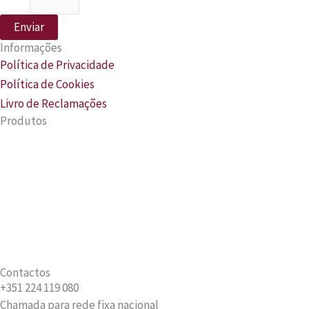
Enviar
Informações
Política de Privacidade
Política de Cookies
Livro de Reclamações
Produtos
Hall Entrada
Salas de Estar
Salas de Jantar
Quartos
Escritório
Decoração
Contactos
+351 224 119 080
Chamada para rede fixa nacional